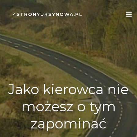
Skip
to
4STRONYURSYNOWA.PL
content
Jako kierowca nie
możesz o tym
zapominać