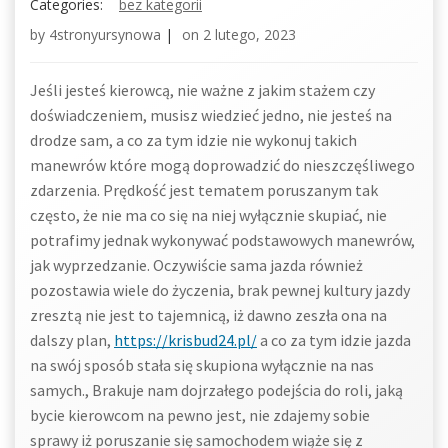
Categories:
bez kategorii
by
4stronyursynowa
|
on
2 lutego, 2023
Jeśli jesteś kierowcą, nie ważne z jakim stażem czy
doświadczeniem, musisz wiedzieć jedno, nie jesteś na
drodze sam, a co za tym idzie nie wykonuj takich
manewrów które mogą doprowadzić do nieszczęśliwego
zdarzenia. Prędkość jest tematem poruszanym tak
często, że nie ma co się na niej wyłącznie skupiać, nie
potrafimy jednak wykonywać podstawowych manewrów,
jak wyprzedzanie. Oczywiście sama jazda również
pozostawia wiele do życzenia, brak pewnej kultury jazdy
zresztą nie jest to tajemnicą, iż dawno zeszła ona na
dalszy plan,
https://krisbud24.pl/
a co za tym idzie jazda
na swój sposób stała się skupiona wyłącznie na nas
samych., Brakuje nam dojrzałego podejścia do roli, jaką
bycie kierowcom na pewno jest, nie zdajemy sobie
sprawy iż poruszanie się samochodem wiąże się z