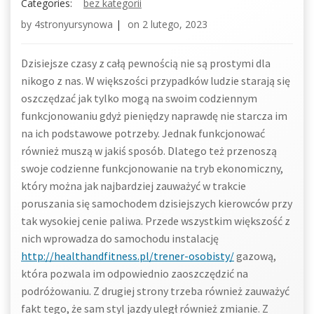
Categories:
bez kategorii
by
4stronyursynowa
|
on
2 lutego, 2023
Dzisiejsze czasy z całą pewnością nie są prostymi dla
nikogo z nas. W większości przypadków ludzie starają się
oszczędzać jak tylko mogą na swoim codziennym
funkcjonowaniu gdyż pieniędzy naprawdę nie starcza im
na ich podstawowe potrzeby. Jednak funkcjonować
również muszą w jakiś sposób. Dlatego też przenoszą
swoje codzienne funkcjonowanie na tryb ekonomiczny,
który można jak najbardziej zauważyć w trakcie
poruszania się samochodem dzisiejszych kierowców przy
tak wysokiej cenie paliwa. Przede wszystkim większość z
nich wprowadza do samochodu instalację
http://healthandfitness.pl/trener-osobisty/
gazową,
która pozwala im odpowiednio zaoszczędzić na
podróżowaniu. Z drugiej strony trzeba również zauważyć
fakt tego, że sam styl jazdy uległ również zmianie. Z