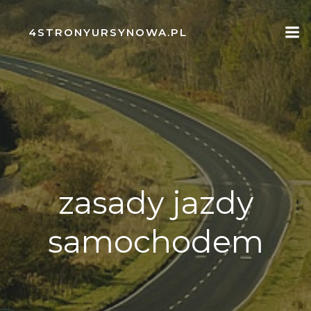
Skip
to
4STRONYURSYNOWA.PL
content
zasady jazdy
samochodem