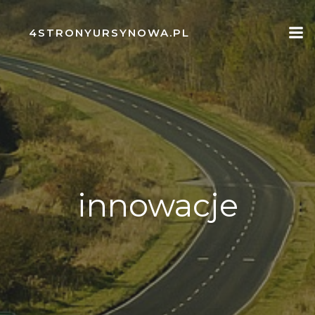
Skip
to
4STRONYURSYNOWA.PL
content
innowacje