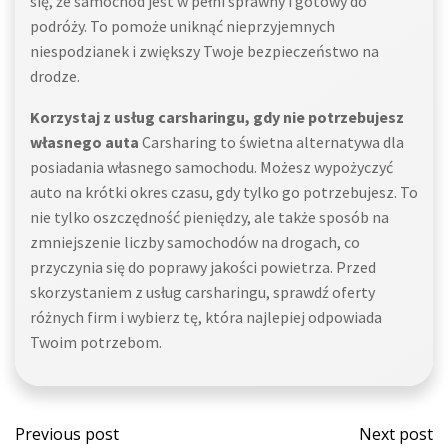
się, że samochód jest w pełni sprawny i gotowy do
podróży. To pomoże uniknąć nieprzyjemnych
niespodzianek i zwiększy Twoje bezpieczeństwo na
drodze.
Korzystaj z usług carsharingu, gdy nie potrzebujesz
własnego auta
Carsharing to świetna alternatywa dla
posiadania własnego samochodu. Możesz wypożyczyć
auto na krótki okres czasu, gdy tylko go potrzebujesz. To
nie tylko oszczędność pieniędzy, ale także sposób na
zmniejszenie liczby samochodów na drogach, co
przyczynia się do poprawy jakości powietrza. Przed
skorzystaniem z usług carsharingu, sprawdź oferty
różnych firm i wybierz tę, która najlepiej odpowiada
Twoim potrzebom.
Post
Post
Previous post
Next post